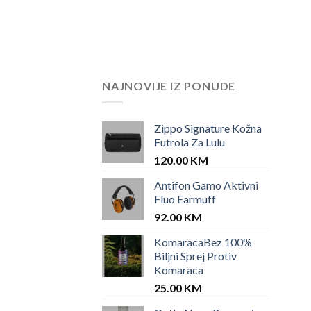
NAJNOVIJE IZ PONUDE
Zippo Signature Kožna
Futrola Za Lulu
120.00
KM
Antifon Gamo Aktivni
Fluo Earmuff
92.00
KM
KomaracaBez 100%
Biljni Sprej Protiv
Komaraca
25.00
KM