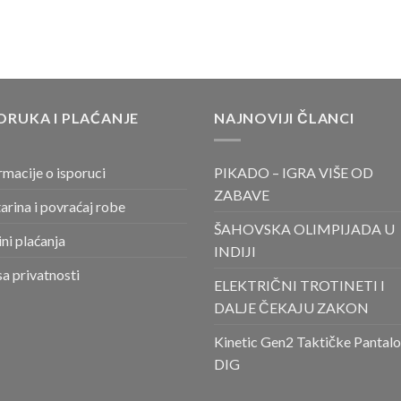
ORUKA I PLAĆANJE
NAJNOVIJI ČLANCI
rmacije o isporuci
PIKADO – IGRA VIŠE OD
ZABAVE
arina i povraćaj robe
ŠAHOVSKA OLIMPIJADA U
ni plaćanja
INDIJI
sa privatnosti
ELEKTRIČNI TROTINETI I
DALJE ČEKAJU ZAKON
Kinetic Gen2 Taktičke Pantal
DIG