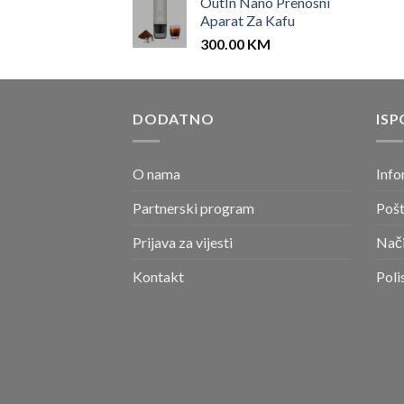
OutIn Nano Prenosni
Aparat Za Kafu
300.00
KM
DODATNO
ISP
O nama
Info
Partnerski program
Pošt
Prijava za vijesti
Nači
Kontakt
Poli