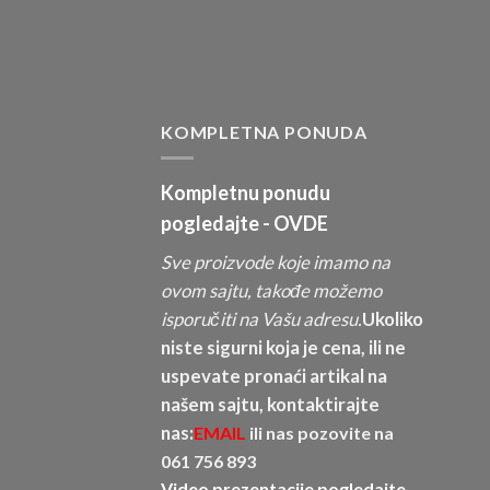
KOMPLETNA PONUDA
Kompletnu ponudu
pogledajte -
OVDE
Sve proizvode koje imamo na
ovom sajtu, takođe možemo
isporučiti na Vašu adresu.
Ukoliko
niste sigurni koja je cena, ili ne
uspevate pronaći artikal na
našem sajtu, kontaktirajte
nas:
EMAIL
ili nas pozovite na
061 756 893
Video prezentacije pogledajte