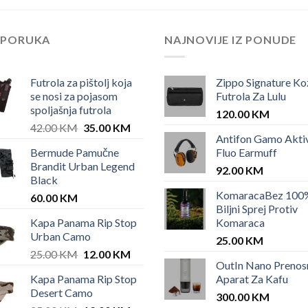
EPORUKA
NAJNOVIJE IZ PONUDE
Futrola za pištolj koja
Zippo Signature Ko
se nosi za pojasom
Futrola Za Lulu
spoljašnja futrola
120.00
KM
Original
Current
42.00
KM
35.00
KM
Antifon Gamo Akti
price
price
Bermude Pamučne
Fluo Earmuff
was:
is:
Brandit Urban Legend
42.00 KM.
35.00 KM.
92.00
KM
Black
KomaracaBez 100
60.00
KM
Biljni Sprej Protiv
Kapa Panama Rip Stop
Komaraca
Urban Camo
25.00
KM
Original
Current
25.00
KM
12.00
KM
OutIn Nano Prenos
price
price
Kapa Panama Rip Stop
Aparat Za Kafu
was:
is:
Desert Camo
25.00 KM.
12.00 KM.
300.00
KM