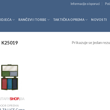
Informacije o isporuci
Poš
ODJEĆA
RANČEVI I TORBE
TAKTIČKA OPREMA
NOVOSTI
Prikazuje se jedan rezu
K25019
OOR OPREMA
 ZA LICE Camo