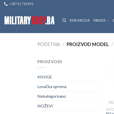
Skip
+387 61 756 893
to
content
ŠOK AKCIJA
OBUĆA
POČETNA
/
PROIZVOD MODEL
/
PROIZVODI
KNJIGE
Lovačka oprema
Nekategorisano
NOŽEVI
OUTD
BOJA