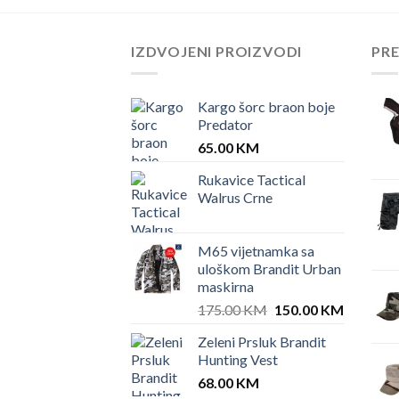
IZDVOJENI PROIZVODI
PR
Kargo šorc braon boje
Predator
65.00
KM
Rukavice Tactical
Walrus Crne
M65 vijetnamka sa
uloškom Brandit Urban
maskirna
Original
Current
175.00
KM
150.00
KM
price
price
Zeleni Prsluk Brandit
was:
is:
Hunting Vest
175.00 KM.
150.00 
68.00
KM