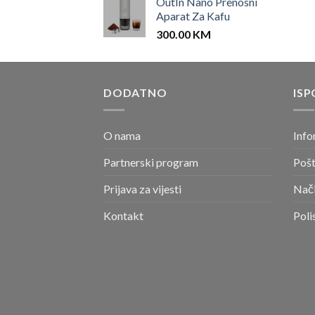
OutIn Nano Prenosni
Aparat Za Kafu
300.00
KM
DODATNO
ISP
O nama
Info
Partnerski program
Pošt
Prijava za vijesti
Nači
Kontakt
Poli