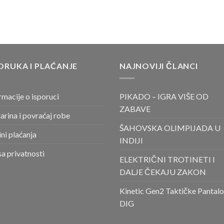
ORUKA I PLAĆANJE
NAJNOVIJI ČLANCI
rmacije o isporuci
PIKADO – IGRA VIŠE OD
ZABAVE
arina i povraćaj robe
ŠAHOVSKA OLIMPIJADA U
ni plaćanja
INDIJI
sa privatnosti
ELEKTRIČNI TROTINETI I
DALJE ČEKAJU ZAKON
Kinetic Gen2 Taktičke Pantal
DIG