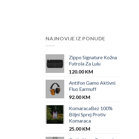
NAJNOVIJE IZ PONUDE
Zippo Signature Kožna
Futrola Za Lulu
120.00
KM
Antifon Gamo Aktivni
Fluo Earmuff
92.00
KM
KomaracaBez 100%
Biljni Sprej Protiv
Komaraca
25.00
KM