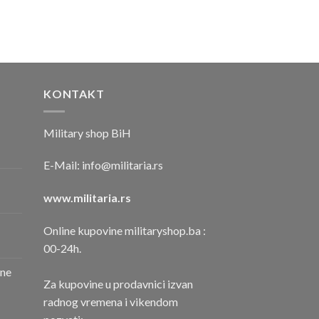
KONTAKT
Military shop BiH
E-Mail:
info@militaria.rs
www.militaria.rs
Online kupovine militaryshop.ba :
00-24h.
one
Za kupovine u prodavnici izvan
radnog vremena i vikendom