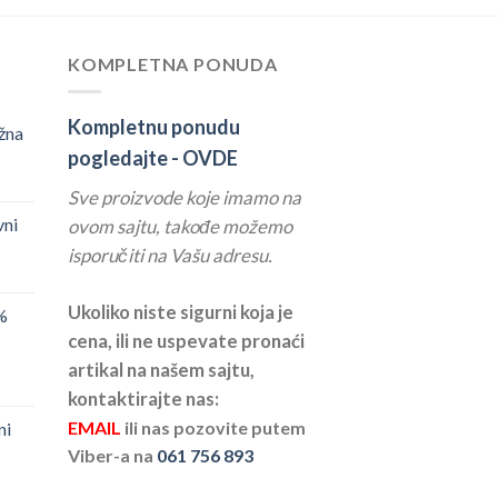
KOMPLETNA PONUDA
Kompletnu ponudu
žna
pogledajte -
OVDE
Sve proizvode koje imamo na
vni
ovom sajtu, takođe možemo
isporučiti na Vašu adresu.
Ukoliko niste sigurni koja je
%
cena, ili ne uspevate pronaći
artikal na našem sajtu,
kontaktirajte nas:
EMAIL
ili nas pozovite putem
ni
Viber-a na
061 756 893