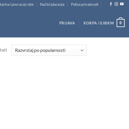
tarina i povraćaj robe
Načini plaćanja
Polisa privatnosti
0
PRIJAVA
KORPA /
0.00
KM
tati