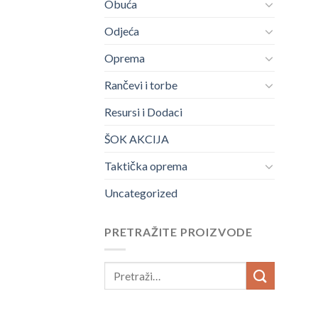
Obuća
Odjeća
Oprema
Rančevi i torbe
Resursi i Dodaci
ŠOK AKCIJA
Taktička oprema
Uncategorized
PRETRAŽITE PROIZVODE