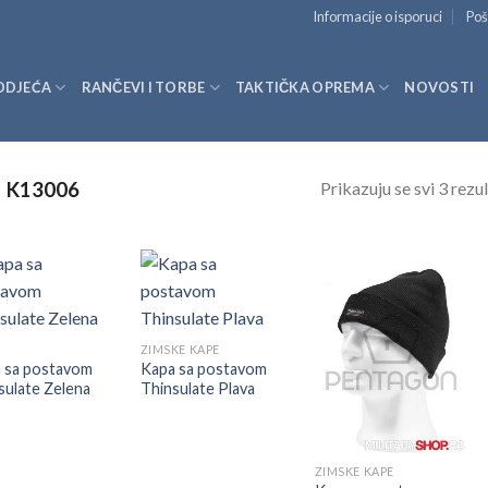
Informacije o isporuci
Poš
ODJEĆA
RANČEVI I TORBE
TAKTIČKA OPREMA
NOVOSTI
Prikazuju se svi 3 rezul
K13006
ZIMSKE KAPE
 sa postavom
Kapa sa postavom
sulate Zelena
Thinsulate Plava
ZIMSKE KAPE