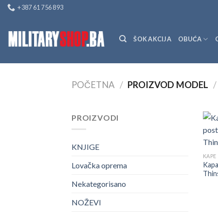
Skip
+387 61 756 893
to
content
ŠOK AKCIJA
OBUĆA
POČETNA
/
PROIZVOD MODEL
/
PROIZVODI
KNJIGE
KAPE
Kapa
Lovačka oprema
Thin
Nekategorisano
NOŽEVI