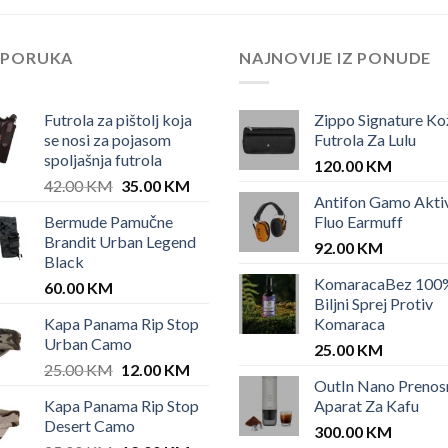
EPORUKA
NAJNOVIJE IZ PONUDE
Futrola za pištolj koja
Zippo Signature Ko
se nosi za pojasom
Futrola Za Lulu
spoljašnja futrola
120.00
KM
Original
Current
42.00
KM
35.00
KM
Antifon Gamo Akti
price
price
Bermude Pamučne
Fluo Earmuff
was:
is:
Brandit Urban Legend
42.00 KM.
35.00 KM.
92.00
KM
Black
KomaracaBez 100
60.00
KM
Biljni Sprej Protiv
Kapa Panama Rip Stop
Komaraca
Urban Camo
25.00
KM
Original
Current
25.00
KM
12.00
KM
OutIn Nano Prenos
price
price
Kapa Panama Rip Stop
Aparat Za Kafu
KM.
was:
is:
Desert Camo
25.00 KM.
12.00 KM.
300.00
KM