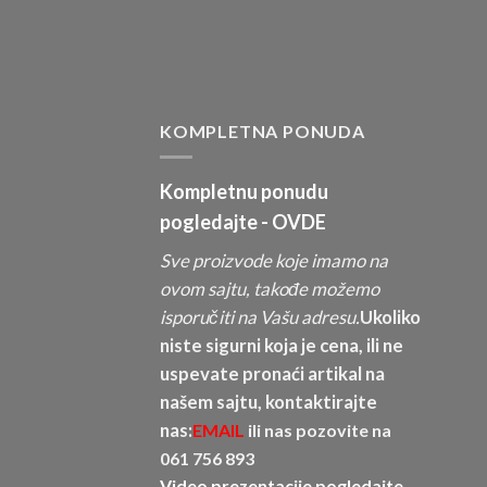
KOMPLETNA PONUDA
Kompletnu ponudu
pogledajte -
OVDE
Sve proizvode koje imamo na
ovom sajtu, takođe možemo
isporučiti na Vašu adresu.
Ukoliko
niste sigurni koja je cena, ili ne
uspevate pronaći artikal na
našem sajtu, kontaktirajte
nas:
EMAIL
ili nas pozovite na
061 756 893
Video prezentacije pogledajte