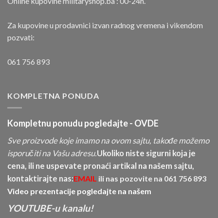
Online kupovine militaryshop.ba : 00-24h.
Za kupovine u prodavnici izvan radnog vremena i vikendom
pozvati:
061 756 893
KOMPLETNA PONUDA
Kompletnu ponudu pogledajte -
OVDE
Sve proizvode koje imamo na ovom sajtu, takođe možemo
isporučiti na Vašu adresu.
Ukoliko niste sigurni koja je
cena, ili ne uspevate pronaći artikal na našem sajtu,
kontaktirajte nas:
EMAIL
ili nas pozovite na
061 756 893
Video prezentacije pogledajte na našem
YOUTUBE-u kanalu!