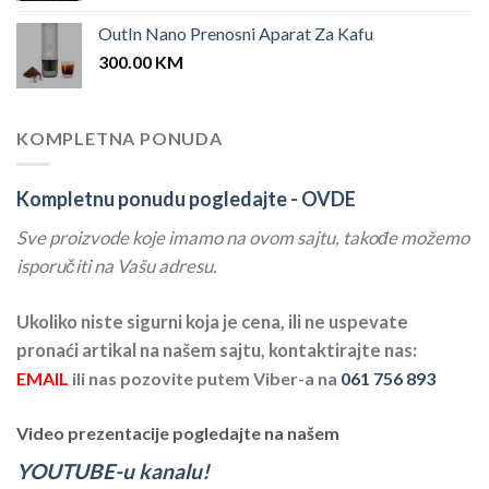
OutIn Nano Prenosni Aparat Za Kafu
300.00
KM
KOMPLETNA PONUDA
Kompletnu ponudu pogledajte -
OVDE
Sve proizvode koje imamo na ovom sajtu, takođe možemo
isporučiti na Vašu adresu.
Ukoliko niste sigurni koja je cena, ili ne uspevate
pronaći artikal na našem sajtu, kontaktirajte nas:
EMAIL
ili nas pozovite putem Viber-a na
061 756 893
Video prezentacije pogledajte na našem
YOUTUBE-u kanalu!