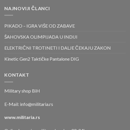
NAJNOVIJI ČLANCI
PIKADO – IGRA VIŠE OD ZABAVE
ŠAHOVSKA OLIMPIJADA U INDIJI
ELEKTRIČNI TROTINETI I DALJE ČEKAJU ZAKON
Kinetic Gen2 Taktičke Pantalone DIG
KONTAKT
Military shop BiH
E-Mail:
info@militaria.rs
www.militaria.rs