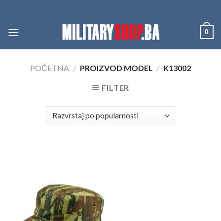
Skip
to
content
0
POČETNA
/
PROIZVOD MODEL
/
K13002
FILTER