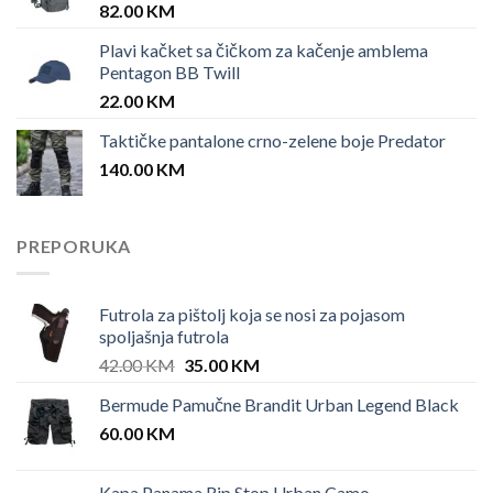
82.00
KM
Plavi kačket sa čičkom za kačenje amblema
Pentagon BB Twill
22.00
KM
Taktičke pantalone crno-zelene boje Predator
140.00
KM
PREPORUKA
Futrola za pištolj koja se nosi za pojasom
spoljašnja futrola
Original
Current
42.00
KM
35.00
KM
price
price
Bermude Pamučne Brandit Urban Legend Black
was:
is:
60.00
KM
42.00 KM.
35.00 KM.
Kapa Panama Rip Stop Urban Camo