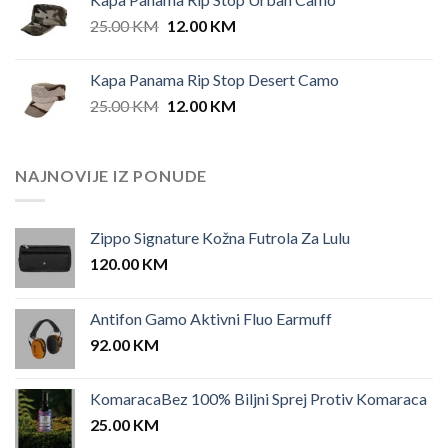
Original
Current
25.00
KM
12.00
KM
price
price
was:
is:
Kapa Panama Rip Stop Desert Camo
25.00 KM.
12.00 KM.
Original
Current
25.00
KM
12.00
KM
price
price
was:
is:
25.00 KM.
12.00 KM.
NAJNOVIJE IZ PONUDE
Zippo Signature Kožna Futrola Za Lulu
120.00
KM
Antifon Gamo Aktivni Fluo Earmuff
92.00
KM
KomaracaBez 100% Biljni Sprej Protiv Komaraca
25.00
KM