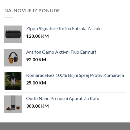
NAJNOVIJE IZ PONUDE
Zippo Signature Kožna Futrola Za Lulu
120.00
KM
Antifon Gamo Aktivni Fluo Earmuff
92.00
KM
KomaracaBez 100% Biljni Sprej Protiv Komaraca
25.00
KM
OutIn Nano Prenosni Aparat Za Kafu
300.00
KM