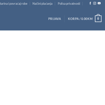
tarina i povraćaj robe
Načini plaćanja
Polisa privatnosti
0
PRIJAVA
KORPA /
0.00
KM