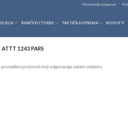
Informacije o isporuci
Poš
ODJEĆA
RANČEVI I TORBE
TAKTIČKA OPREMA
NOVOSTI
ATTT 1243 PARS
 pronađeni proizvodi koji odgovaraju vašem odabiru.