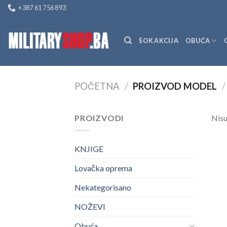
Skip
+387 61 756 893
to
content
ŠOK AKCIJA
OBUĆA
POČETNA
/
PROIZVOD MODEL
/
PROIZVODI
Nisu
KNJIGE
Lovačka oprema
Nekategorisano
NOŽEVI
Obuća