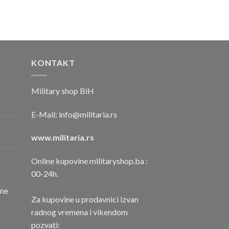
KONTAKT
Military shop BiH
E-Mail:
info@militaria.rs
www.militaria.rs
Online kupovine militaryshop.ba :
00-24h.
one
Za kupovine u prodavnici izvan
radnog vremena i vikendom
pozvati: