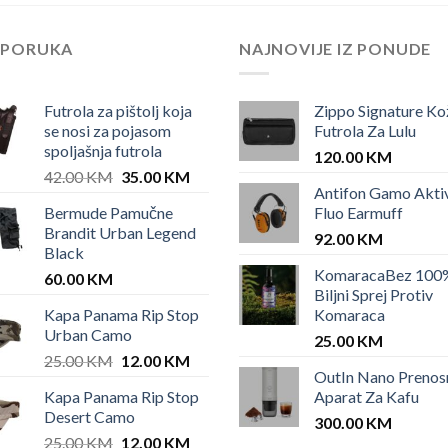
EPORUKA
NAJNOVIJE IZ PONUDE
Futrola za pištolj koja
Zippo Signature Ko
se nosi za pojasom
Futrola Za Lulu
spoljašnja futrola
120.00
KM
Original
Current
42.00
KM
35.00
KM
Antifon Gamo Akti
price
price
Bermude Pamučne
Fluo Earmuff
was:
is:
Brandit Urban Legend
42.00 KM.
35.00 KM.
92.00
KM
Black
KomaracaBez 100
60.00
KM
Biljni Sprej Protiv
Kapa Panama Rip Stop
Komaraca
Urban Camo
25.00
KM
Original
Current
25.00
KM
12.00
KM
OutIn Nano Prenos
price
price
Kapa Panama Rip Stop
Aparat Za Kafu
was:
is:
Desert Camo
25.00 KM.
12.00 KM.
300.00
KM
Original
Current
25.00
KM
12.00
KM