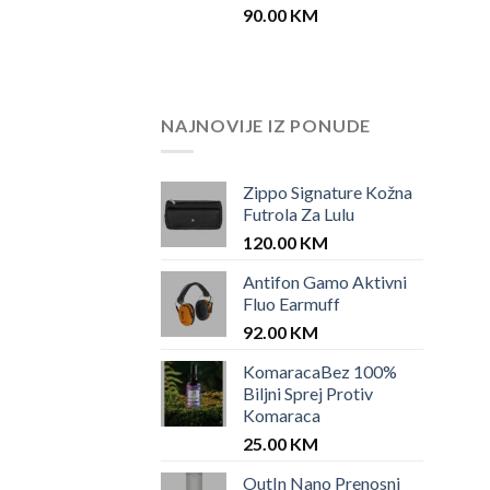
90.00
KM
NAJNOVIJE IZ PONUDE
Zippo Signature Kožna
Futrola Za Lulu
120.00
KM
Antifon Gamo Aktivni
Fluo Earmuff
92.00
KM
KomaracaBez 100%
Biljni Sprej Protiv
Komaraca
25.00
KM
OutIn Nano Prenosni