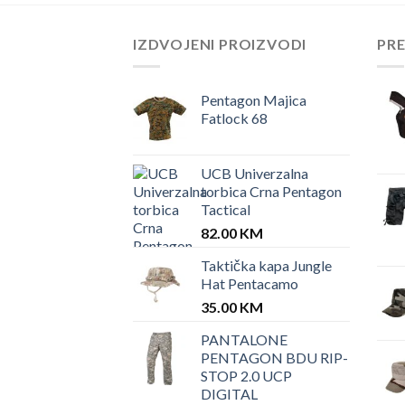
IZDVOJENI PROIZVODI
PR
Pentagon Majica
Fatlock 68
UCB Univerzalna
torbica Crna Pentagon
Tactical
82.00
KM
Taktička kapa Jungle
Hat Pentacamo
35.00
KM
PANTALONE
PENTAGON BDU RIP-
STOP 2.0 UCP
DIGITAL