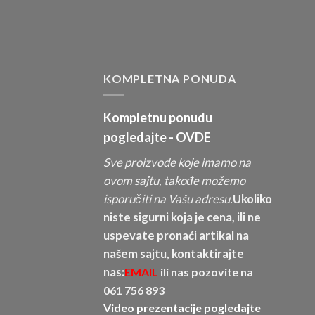
KOMPLETNA PONUDA
Kompletnu ponudu
pogledajte -
OVDE
Sve proizvode koje imamo na
ovom sajtu, takođe možemo
isporučiti na Vašu adresu.
Ukoliko
niste sigurni koja je cena, ili ne
uspevate pronaći artikal na
našem sajtu, kontaktirajte
nas:
EMAIL
ili nas pozovite na
061 756 893
Video prezentacije pogledajte