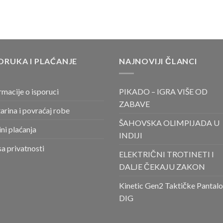
ORUKA I PLAĆANJE
NAJNOVIJI ČLANCI
rmacije o isporuci
PIKADO – IGRA VIŠE OD
ZABAVE
arina i povraćaj robe
ŠAHOVSKA OLIMPIJADA U
ni plaćanja
INDIJI
sa privatnosti
ELEKTRIČNI TROTINETI I
DALJE ČEKAJU ZAKON
Kinetic Gen2 Taktičke Pantal
DIG