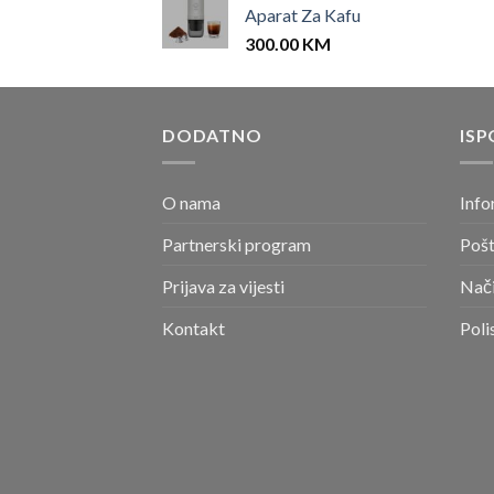
Aparat Za Kafu
300.00
KM
DODATNO
ISP
O nama
Info
Partnerski program
Pošt
Prijava za vijesti
Nači
Kontakt
Poli