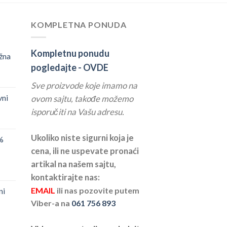
KOMPLETNA PONUDA
Kompletnu ponudu
žna
pogledajte -
OVDE
Sve proizvode koje imamo na
vni
ovom sajtu, takođe možemo
isporučiti na Vašu adresu.
Ukoliko niste sigurni koja je
%
cena, ili ne uspevate pronaći
artikal na našem sajtu,
kontaktirajte nas:
EMAIL
ili nas pozovite putem
ni
Viber-a na
061 756 893