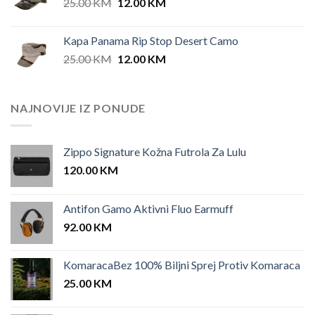
Original
Current
25.00
KM
12.00
KM
price
price
was:
is:
Kapa Panama Rip Stop Desert Camo
25.00 KM.
12.00 KM.
Original
Current
25.00
KM
12.00
KM
price
price
was:
is:
25.00 KM.
12.00 KM.
NAJNOVIJE IZ PONUDE
Zippo Signature Kožna Futrola Za Lulu
120.00
KM
Antifon Gamo Aktivni Fluo Earmuff
92.00
KM
KomaracaBez 100% Biljni Sprej Protiv Komaraca
25.00
KM