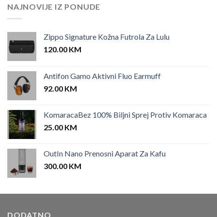
NAJNOVIJE IZ PONUDE
Zippo Signature Kožna Futrola Za Lulu
120.00
KM
Antifon Gamo Aktivni Fluo Earmuff
92.00
KM
KomaracaBez 100% Biljni Sprej Protiv Komaraca
25.00
KM
OutIn Nano Prenosni Aparat Za Kafu
300.00
KM
DODATNO