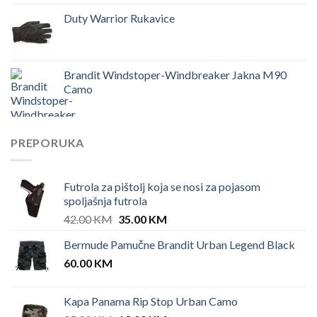
Duty Warrior Rukavice
Brandit Windstoper-Windbreaker Jakna M90
Camo
PREPORUKA
Futrola za pištolj koja se nosi za pojasom
spoljašnja futrola
Original
Current
42.00
KM
35.00
KM
price
price
Bermude Pamučne Brandit Urban Legend Black
was:
is:
60.00
KM
42.00 KM.
35.00 KM.
Kapa Panama Rip Stop Urban Camo