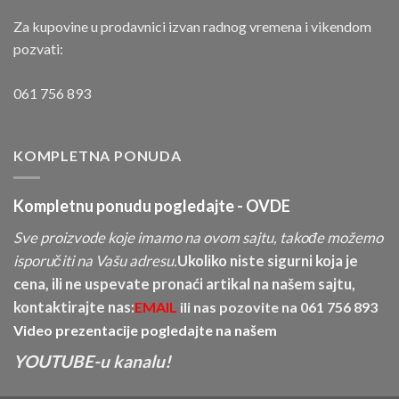
Za kupovine u prodavnici izvan radnog vremena i vikendom
pozvati:
061 756 893
KOMPLETNA PONUDA
Kompletnu ponudu pogledajte -
OVDE
Sve proizvode koje imamo na ovom sajtu, takođe možemo
isporučiti na Vašu adresu.
Ukoliko niste sigurni koja je
cena, ili ne uspevate pronaći artikal na našem sajtu,
kontaktirajte nas:
EMAIL
ili nas pozovite na
061 756 893
Video prezentacije pogledajte na našem
YOUTUBE-u kanalu!