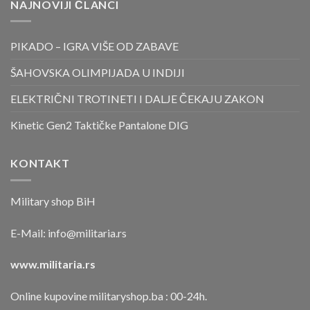
NAJNOVIJI ČLANCI
PIKADO – IGRA VIŠE OD ZABAVE
ŠAHOVSKA OLIMPIJADA U INDIJI
ELEKTRIČNI TROTINETI I DALJE ČEKAJU ZAKON
Kinetic Gen2 Taktičke Pantalone DIG
KONTAKT
Military shop BiH
E-Mail:
info@militaria.rs
www.militaria.rs
Online kupovine militaryshop.ba : 00-24h.