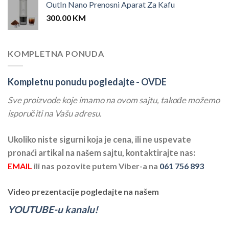
OutIn Nano Prenosni Aparat Za Kafu
300.00
KM
KOMPLETNA PONUDA
Kompletnu ponudu pogledajte -
OVDE
Sve proizvode koje imamo na ovom sajtu, takođe možemo
isporučiti na Vašu adresu.
Ukoliko niste sigurni koja je cena, ili ne uspevate
pronaći artikal na našem sajtu, kontaktirajte nas:
EMAIL
ili nas pozovite putem Viber-a na
061 756 893
Video prezentacije pogledajte na našem
YOUTUBE-u kanalu!